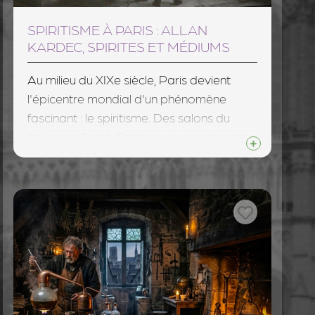
SPIRITISME À PARIS : ALLAN
KARDEC, SPIRITES ET MÉDIUMS
Au milieu du XIXe siècle, Paris devient
l'épicentre mondial d'un phénomène
fascinant : le spiritisme. Des salons du
faubourg Saint-Germain aux mansardes
de Montmartre, les tables tournantes font
fureur. Ces guéridons de bois, autour
desquels on se réunit les mains posées à
plat, se mettent soudain à bouger, à
tourner, puis à frapper le sol pour épeler
des messages venus de l'au-delà. Victor
Hugo dialogue avec sa fille défunte, Allan
Kardec fonde une nouvelle doctrine,
Napoléon III reçoit des médiums aux