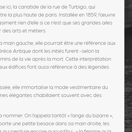
 ici, la cariatide de la rue de Turbigo, qui
tre la plus haute de paris. Installée en 1859, l’œuvre
siment rien d’elle si ce n’est que ses grandes ailes
ur des arts et métiers.
a main gauche, elle pourrait être une référence aux
èce Antique dont les initiés furent -selon la
ins de la vie après la mort. Cette interprétation
x édifices font aussi référence à des légendes
issée, elle immortalise la mode vestimentaire du
mes élégantes s’habillaient souvent avec des
e la nommer. On l’appela tantôt « l’ange du bizarre »,
porte une petite besace dans sa main droite, les
er qui perdure encore aujourd’hui : « la femme qu’a