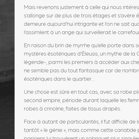
Mais revenons justement à celle qui nous intéresse
s’allonge sur de plus de trois étages et s’avère ê
demeure aujourd’hui intrigante et l’on ne sait qua
l’assimilent à un ange qui surveillerait le carrefo
En raison du brin de myrrhe qu’elle porte dans s
mystères ésotériques d’Éleusis, un mythe de la Gr
légende-, parmi les premiers à accéder aux chem
ne semble pas du tout fantasque car de nombreu
ésotériques dans le quartier…
Une chose est sûre en tout cas, avec sa robe pl
second empire, période durant laquelle les fem
robes à crinoline, faites de tissus drapés.
Face à autant de particularités, il fut difficile d
tantôt « le génie », mais comme cette cariatide 
parisiens lui trouvèrent un sobriquet plus singuli