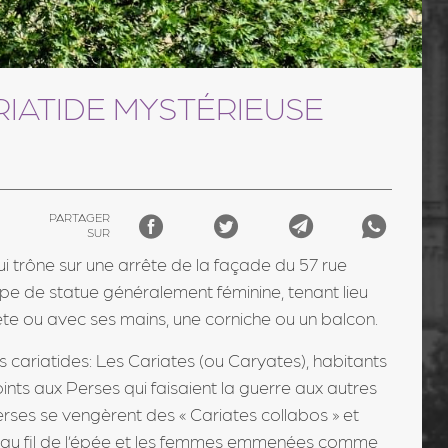
RIATIDE MYSTÉRIEUSE
PARTAGER
SUR
i trône sur une arrête de la façade du 57 rue
 type de statue généralement féminine, tenant lieu
ête ou avec ses mains, une corniche ou un balcon.
es cariatides: Les Cariates (ou Caryates), habitants
oints aux Perses qui faisaient la guerre aux autres
rses se vengèrent des « Cariates collabos » et
és au fil de l’épée et les femmes emmenées comme