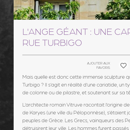
L'ANGE GÉANT : UNE CA
RUE TURBIGO
AJOUTER AUX
FAVORIS
Mais quelle est donc cette immense sculpture qu
Turbigo ? Il s’agit en réalité d’une cariatide, un
de colonne ou de pilastre, et soutenant sur sa t
L’architecte romain Vitruve racontait l’origine d
de Karyes (une ville du Péloponnèse), s’étaient j
peuples de Grèce. Les Grecs, vainqueurs des Pe
détruisirent leur ville. Les hommes furent pass