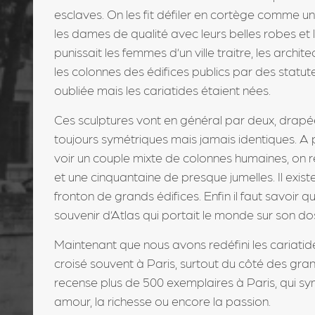
esclaves. On les fit défiler en cortège comme u
les dames de qualité avec leurs belles robes et
punissait les femmes d’un ville traitre, les archi
les colonnes des édifices publics par des statut
oubliée mais les cariatides étaient nées.
Ces sculptures vont en général par deux, drapées
toujours symétriques mais jamais identiques. A 
voir un couple mixte de colonnes humaines, on 
et une cinquantaine de presque jumelles. Il existe
fronton de grands édifices. Enfin il faut savoir 
souvenir d’Atlas qui portait le monde sur son do
Maintenant que nous avons redéfini les cariati
croisé souvent à Paris, surtout du côté des gran
recense plus de 500 exemplaires à Paris, qui sy
amour, la richesse ou encore la passion.