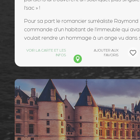
l’sac » !
Pour sa part le romancier surréaliste Raymond Q
commande d’un habitant de l’immeuble qui avait
voulait rendre un hommage à un ange vu dans se
VOIR LA CARTE ET LES
AJOUTER AUX
INFOS
FAVORIS