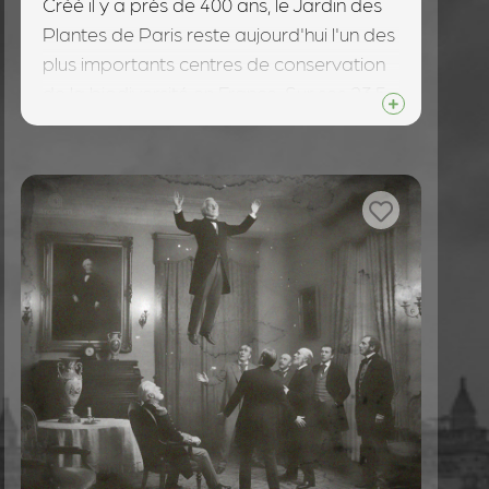
Créé il y a près de 400 ans, le Jardin des
Plantes de Paris reste aujourd'hui l'un des
plus importants centres de conservation
de la biodiversité en France. Sur ses 23,5
hectares, il abrite non seulement des
milliers d'espèces végétales, mais aussi
un zoo historique, des serres centenaires,
et des galeries scientifiques qui feraient
pâlir d'envie Indiana Jones lui-même.