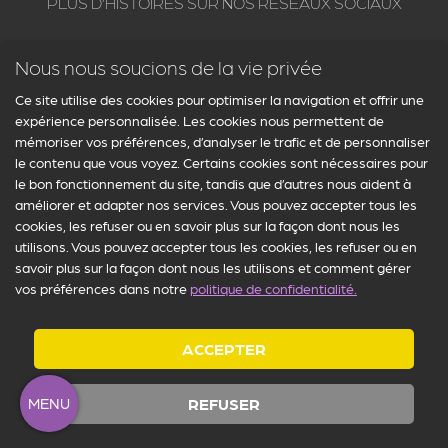
PLUS D’HISTOIRES SUR NOS RÉSEAUX SOCIAUX
Suivez Arcanum : Paris insolite et secret sur tous les réseaux
Nous nous soucions de la vie privée
sociaux. Nous publions des contenus exclusifs sur Facebook,
Instagram, Twitter et Pinterest. Rejoignez notre communauté du
Ce site utilise des cookies pour optimiser la navigation et offrir une
paris secret pour en profiter gratuitement !
expérience personnalisée. Les cookies nous permettent de
mémoriser vos préférences, d’analyser le trafic et de personnaliser
le contenu que vous voyez. Certains cookies sont nécessaires pour
le bon fonctionnement du site, tandis que d’autres nous aident à
améliorer et adapter nos services. Vous pouvez accepter tous les
cookies, les refuser ou en savoir plus sur la façon dont nous les
utilisons. Vous pouvez accepter tous les cookies, les refuser ou en
savoir plus sur la façon dont nous les utilisons et comment gérer
vos préférences dans notre
politique de confidentialité.
Mentions légales
-
CGV
-
FAQ
-
Contactez-nous
© Arcanum : Paris insolite & secret 2026 - Tous droits réservés
ACCEPTER
MENU
REFUSER