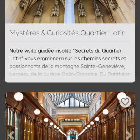
Mystères & Curiosités Quartier Latin
Notre visite guidée insolite "Secrets du Quartier
Latin" vous emmènera sur les chemins secrets et
passionnants de la montagne Sainte-Geneviève,
berceau de la Lutèce Gallo-Romaine. Du Panthéon
à la Sorbonne en passant par le musée de Cluny,
cette visite culturelle du Paris insolite et secret
vous fera découvrir des histoires extraordinaires.
Previous
Next