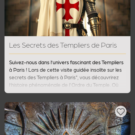
Les Secrets des Templiers de Paris
Suivez-nous dans l’univers fascinant des Templiers
à Paris ! Lors de cette visite guidée insolite sur les
secrets des Templiers à Paris", vous découvrirez
l’histoire phénoménale de l'Ordre du Temple. Où
est caché leur trésor ? Les Templiers existent-ils
encore aujourd'hui ? Notre visite guidée sur les
secrets des Templiers de Paris vous permettra de
mieux déchiffrer l'histoire de cet extraordinaire
ordre militaire !