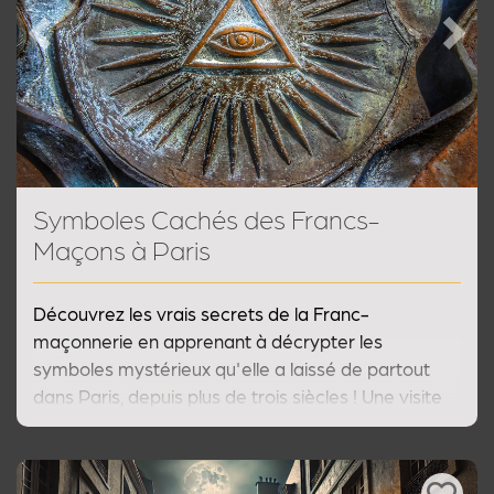
Previous
Next
Symboles Cachés des Francs-
Maçons à Paris
Découvrez les vrais secrets de la Franc-
maçonnerie en apprenant à décrypter les
symboles mystérieux qu'elle a laissé de partout
dans Paris, depuis plus de trois siècles ! Une visite
guidée insolite du Paris des francs-maçons, sur les
traces de cette société secrète et méconnue...