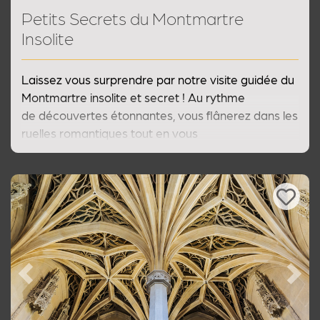
Petits Secrets du Montmartre
Insolite
Laissez vous surprendre par notre visite guidée du
Montmartre insolite et secret ! Au rythme
de découvertes étonnantes, vous flânerez dans les
ruelles romantiques tout en vous
laissant envoûter par la nostalgie et les anecdotes
croustillantes de notre guide de Paris. Une
délicieuse balade commentée sur les chemins de
la Bohème et du Sacré Cœur.
Previous
Next