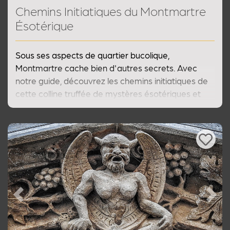
Chemins Initiatiques du Montmartre
Ésotérique
Sous ses aspects de quartier bucolique,
Montmartre cache bien d'autres secrets. Avec
notre guide, découvrez les chemins initiatiques de
cette colline truffée de mystères ésotériques et
d'histoires intrigantes. Au fil des ruelles, notre
balade vous révélera des anecdotes
passionnantes sur le Montmartre méconnu !
Previous
Next