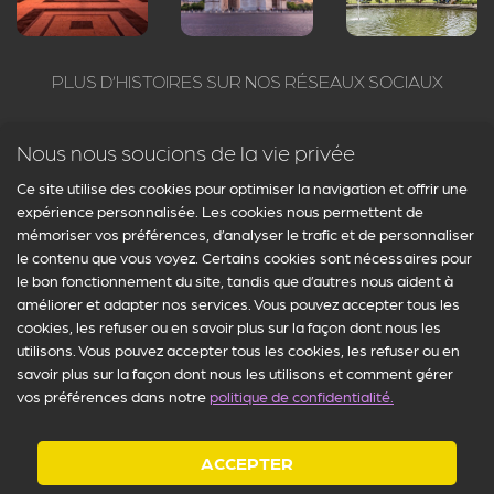
2. Quelles périodes de
l’histoire de Paris sont
PLUS D’HISTOIRES SUR NOS RÉSEAUX SOCIAUX
abordées dans le quiz ?
Suivez Arcanum : Paris insolite et secret sur tous les réseaux
Nous nous soucions de la vie privée
sociaux. Nous publions des contenus exclusifs sur Facebook,
Instagram, Twitter et Pinterest. Rejoignez notre communauté du
Ce site utilise des cookies pour optimiser la navigation et offrir une
Le quiz couvre l’intégralité de l’histoire de la
paris secret pour en profiter gratuitement !
expérience personnalisée. Les cookies nous permettent de
ville, depuis ses origines avec la tribu des Parisii
mémoriser vos préférences, d’analyser le trafic et de personnaliser
et la ville gallo-romaine de Lutèce, en passant
le contenu que vous voyez. Certains cookies sont nécessaires pour
par le Moyen Âge, la Renaissance, la Révolution
le bon fonctionnement du site, tandis que d’autres nous aident à
française, les transformations du Baron
améliorer et adapter nos services. Vous pouvez accepter tous les
cookies, les refuser ou en savoir plus sur la façon dont nous les
Haussmann sous le Second Empire, jusqu’aux
utilisons. Vous pouvez accepter tous les cookies, les refuser ou en
événements marquants du XXe siècle. Vous
savoir plus sur la façon dont nous les utilisons et comment gérer
voyagerez à travers plus de 2000 ans d’histoire.
vos préférences dans notre
politique de confidentialité.
Mentions légales
-
CGV
-
FAQ
-
Contactez-nous
3. Combien de questions
© Arcanum : Paris insolite & secret 2026 - Tous droits réservés
ACCEPTER
contient ce quiz et les