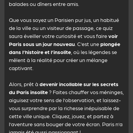
a à vous révéler !
balades ou dîners entre amis.
Anecdotes : Devenez
Incollable sur la Ville
Que vous soyez un Parisien pur jus, un habitué
Lumière
de la ville ou un visiteur de passage, ce quiz
saura éveiller votre curiosité et vous faire
voir
Paris sous un jour nouveau
. C’est une
plongée
Au-delà des grands événements,
l’histoire de
dans l’histoire et l’insolite
, où les légendes se
Paris
est un trésor d’anecdotes insolites et de
mêlent à la réalité pour créer un mélange
secrets de Paris qui ne demandent qu’à être
captivant.
découverts. Saviez-vous, par exemple, que les
Catacombes abritent les restes de plus de six
Alors, prêt à
devenir incollable sur les secrets
millions de Parisiens, transférés des cimetières
surpeuplés à la fin du XVIIIe siècle ? Ou que le
du Paris insolite
? Faites chauffer vos méninges,
Pont-Neuf est, paradoxalement, le plus ancien
aiguisez votre sens de l’observation, et laissez-
pont de Paris encore debout ? Chaque quartier
vous surprendre par la richesse inépuisable de
a ses légendes. Montmartre, avec sa butte et
cette ville unique. Cliquez, jouez, et partez à
son Sacré-Cœur, fut le berceau de l’art
l’aventure sans bouger de votre écran. Paris n’a
moderne, où Picasso et Modigliani ont
jamais été aussi passionnant !
révolutionné la peinture. Le Louvre, avant de