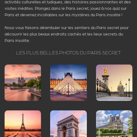
activités culturelles et ludiques, des histoires passionnantes et des
Fréquentes
visites inédites. Plongez dans le Paris secret, jouez à nos quiz sur
Paris et devenez incollables sur les mystères du Paris insolite !
Nous vous faisons déambuler sur les sentiers du Paris secret pour
1. Quel est le niveau de
découvrir les plus beaux endroits cachés et les lieux secrets du
Paris insolite.
difficulté de ce quiz sur
LES PLUS BELLES PHOTOS DU PARIS SECRET
l’histoire de Paris ?
Notre quiz est conçu pour être accessible à
tous, que vous soyez un simple curieux ou un
véritable passionné de l’histoire parisienne. Les
questions couvrent un large éventail de sujets,
avec un niveau de difficulté progressif. L’objectif
principal est de vous divertir tout en vous
permettant d’apprendre des faits surprenants
et d’enrichir votre culture générale sur la
capitale.