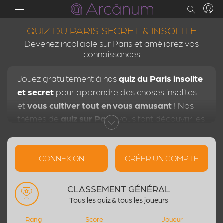
QUIZ DU PARIS SECRET & INSOLITE
Devenez incollable sur Paris et améliorez vos
connaissances
Jouez gratuitement à nos
quiz du Paris insolite
et secret
pour apprendre des choses insolites
et
vous cultiver tout en vous amusant
! Nos
thèmes de
quiz sur Paris
vous font découvrir les
secrets de la capitale avec des anecdotes sur
Paris
, son histoire, les plus grands
monuments
parisiens et les lieux célèbres
CONNEXION
CRÉER UN COMPTE
. Cumulez des
points en fonction de votre temps de réponse et
progressez dans le classement
pour atteindre
CLASSEMENT GÉNÉRAL
les meilleures places. À vous de jouer !
Tous les quiz & tous les joueurs
Rang
Score
Joueur