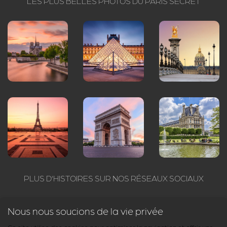
LES PLUS BELLES PHOTOS DU PARIS SECRET
PLUS D’HISTOIRES SUR NOS RÉSEAUX SOCIAUX
Suivez Arcanum : Paris insolite et secret sur tous les réseaux
Nous nous soucions de la vie privée
sociaux. Nous publions des contenus exclusifs sur Facebook,
Instagram, Twitter et Pinterest. Rejoignez notre communauté du