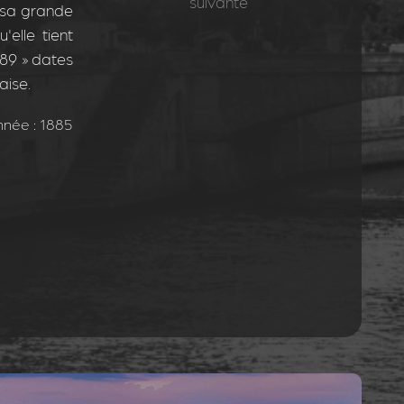
suivante
 sa grande
elle tient
1789 » dates
aise.
née : 1885