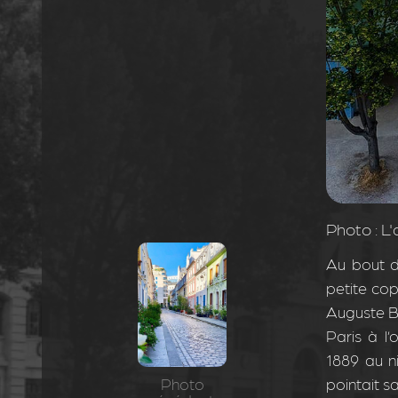
Photo : L'
Au bout d
petite cop
Auguste Ba
Paris à l’
1889 au ni
pointait s
Photo