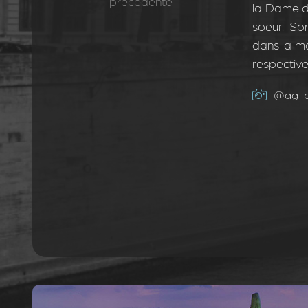
précédente
la Dame d
soeur. So
dans la mai
respectiv
@ag_p