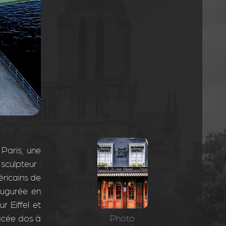
Paris, une
sculpteur :
éricains de
naugurée en
r Eiffel et
lacée dos à
Photo