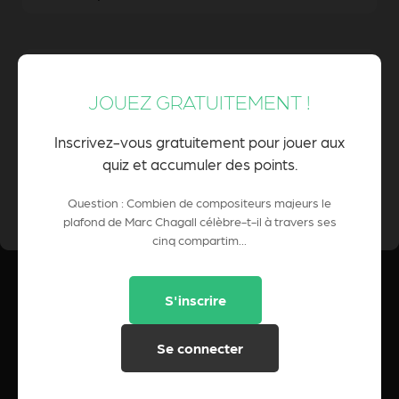
14 compositeurs majeurs de l'opéra et de
la musique
JOUEZ GRATUITEMENT !
Inscrivez-vous gratuitement pour jouer aux
quiz et accumuler des points.
0 Pts
POINTS CUMULÉS :
Question : Combien de compositeurs majeurs le
plafond de Marc Chagall célèbre-t-il à travers ses
cinq compartim...
S'inscrire
Se connecter