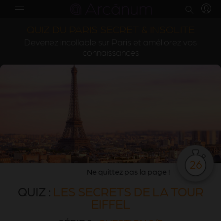
QUIZ DU PARIS SECRET & INSOLITE
Devenez incollable sur Paris et améliorez vos
connaissances
26
Ne quittez pas la page !
QUIZ :
LES SECRETS DE LA TOUR
EIFFEL