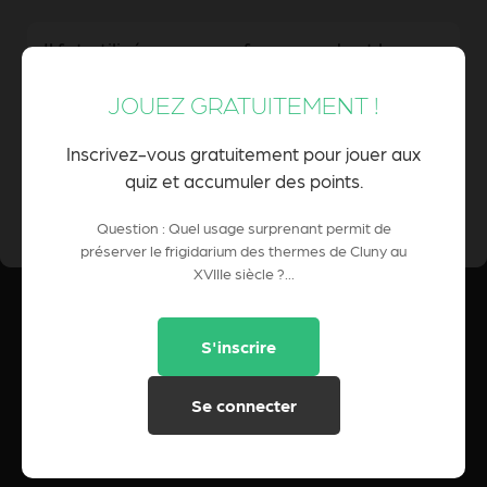
Il fut utilisé comme refuge pendant les
guerres
JOUEZ GRATUITEMENT !
Inscrivez-vous gratuitement pour jouer aux
quiz et accumuler des points.
0 Pts
POINTS CUMULÉS :
Question : Quel usage surprenant permit de
préserver le frigidarium des thermes de Cluny au
XVIIIe siècle ?...
S'inscrire
Se connecter