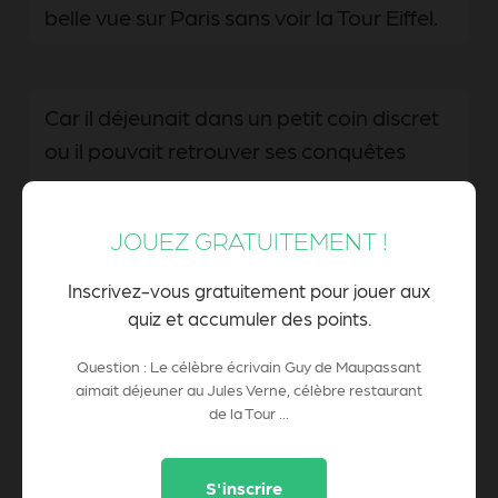
belle vue sur Paris sans voir la Tour Eiffel.
Car il déjeunait dans un petit coin discret
ou il pouvait retrouver ses conquêtes
amoureuses.
JOUEZ GRATUITEMENT !
Car il voulait affronter son propre vertige
Inscrivez-vous gratuitement pour jouer aux
en déjeunant à la table la plus proche du
quiz et accumuler des points.
vide.
Question : Le célèbre écrivain Guy de Maupassant
aimait déjeuner au Jules Verne, célèbre restaurant
de la Tour ...
0 Pts
POINTS CUMULÉS :
S'inscrire