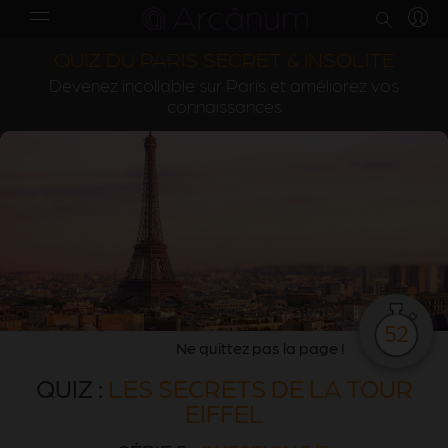
QUIZ DU PARIS SECRET & INSOLITE
Devenez incollable sur Paris et améliorez vos
connaissances
52
Ne quittez pas la page !
QUIZ :
LES SECRETS DE LA TOUR
EIFFEL