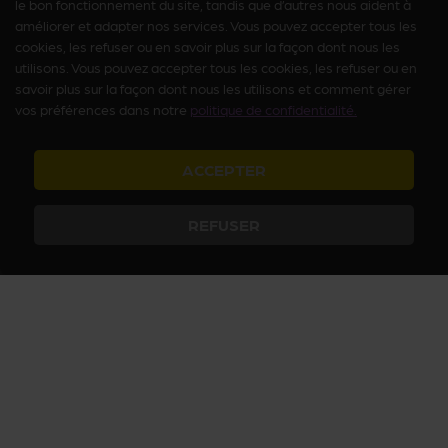
le bon fonctionnement du site, tandis que d’autres nous aident à
améliorer et adapter nos services. Vous pouvez accepter tous les
cookies, les refuser ou en savoir plus sur la façon dont nous les
utilisons. Vous pouvez accepter tous les cookies, les refuser ou en
savoir plus sur la façon dont nous les utilisons et comment gérer
vos préférences dans notre
politique de confidentialité.
ACCEPTER
REFUSER
Arcanum vous fait découvrir le Paris insolite et secret avec des
activités culturelles et ludiques, des histoires passionnantes et des