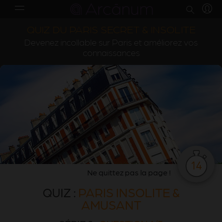
QUIZ DU PARIS SECRET & INSOLITE
Devenez incollable sur Paris et améliorez vos
connaissances
14
Ne quittez pas la page !
QUIZ :
PARIS INSOLITE &
AMUSANT