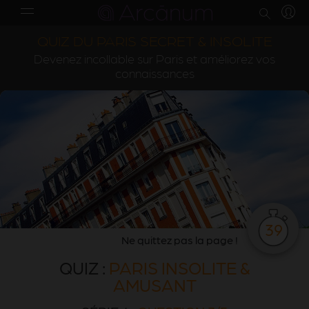
QUIZ DU PARIS SECRET & INSOLITE
Devenez incollable sur Paris et améliorez vos
connaissances
39
Ne quittez pas la page !
QUIZ :
PARIS INSOLITE &
AMUSANT