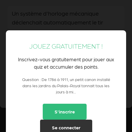
Un système d'horloge mécanique
déclenchait automatiquement le tir
JOUEZ GRATUITEMENT !
Un cadran solaire activait une cloche qui
sonnait le canon
Inscrivez-vous gratuitement pour jouer aux
quiz et accumuler des points.
Question : De 1786 à 1911, un petit canon installé
dans les jardins du Palais-Royal tonnait tous les
0 Pts
POINTS CUMULÉS :
jours à mi...
S'inscrire
Se connecter