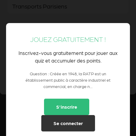
Transports Parisiens
Rails et Aménagements des Transports
JOUEZ GRATUITEMENT !
Parisiens
Inscrivez-vous gratuitement pour jouer aux
quiz et accumuler des points.
0 Pts
Question : Créée en 1948, la RATP est un
POINTS CUMULÉS :
établissement public à caractère industriel et
commercial, en charge n...
S'inscrire
Se connecter