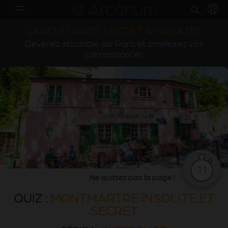
QUIZ DU PARIS SECRET & INSOLITE
Devenez incollable sur Paris et améliorez vos
connaissances
11
Ne quittez pas la page !
QUIZ :
MONTMARTRE INSOLITE ET
SECRET