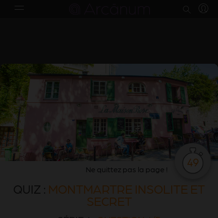
QUIZ DU PARIS SECRET & INSOLITE
Devenez incollable sur Paris et améliorez vos
connaissances
49
Ne quittez pas la page !
QUIZ :
MONTMARTRE INSOLITE ET
SECRET