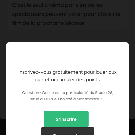
C'est le seul cinéma parisien où les
spectateurs peuvent voter pour choisir le
film de la prochaine séance.
C'est l'ancien atelier de Georges Méliès,
JOUEZ GRATUITEMENT !
pionnier du cinéma, transformé en salle
de projection en 1928.
Inscrivez-vous gratuitement pour jouer aux
quiz et accumuler des points.
Question : Quelle est la particularité du Studio 28,
0 Pts
situé au 10 rue Tholozé à Montmartre ?...
POINTS CUMULÉS :
S'inscrire