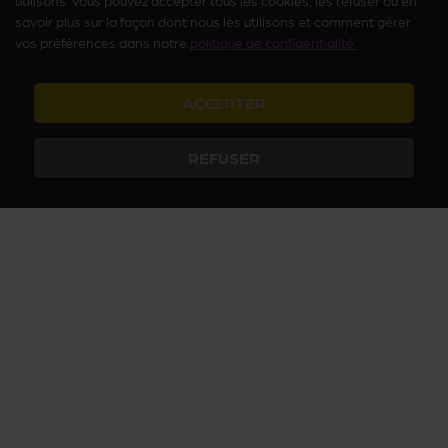
utilisons. Vous pouvez accepter tous les cookies, les refuser ou en
savoir plus sur la façon dont nous les utilisons et comment gérer
vos préférences dans notre
politique de confidentialité.
ACCEPTER
REFUSER
Arcanum vous fait découvrir le Paris insolite et secret avec des
activités culturelles et ludiques, des histoires passionnantes et des
visites inédites. Plongez dans le Paris secret, jouez à nos quiz sur
Paris et devenez incollables sur les mystères du Paris insolite !