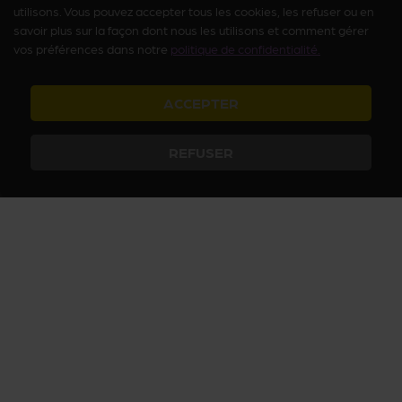
utilisons. Vous pouvez accepter tous les cookies, les refuser ou en
savoir plus sur la façon dont nous les utilisons et comment gérer
vos préférences dans notre
politique de confidentialité.
ACCEPTER
REFUSER
Arcanum vous fait découvrir le Paris insolite et secret avec des
activités culturelles et ludiques, des histoires passionnantes et des
visites inédites. Plongez dans le Paris secret, jouez à nos quiz sur
Paris et devenez incollables sur les mystères du Paris insolite !