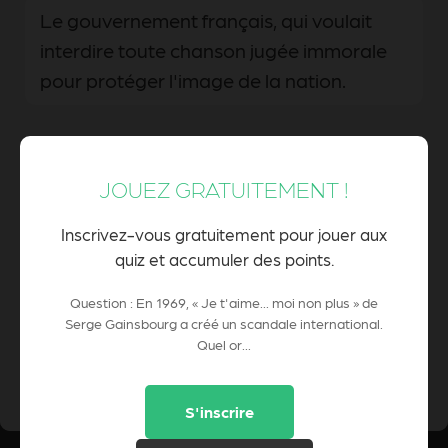
Le gouvernement français, qui voulait
interdire toute chanson jugée immorale
pour protéger l'image de la nation.
Les syndicats musicaux français, qui
JOUEZ GRATUITEMENT !
protestaient contre l'utilisation d'un
arrangement orchestral enregistré à
Inscrivez-vous gratuitement pour jouer aux
l'étranger.
quiz et accumuler des points.
Question : En 1969, « Je t'aime... moi non plus » de
Serge Gainsbourg a créé un scandale international.
Quel or...
0 Pts
POINTS CUMULÉS :
S'inscrire