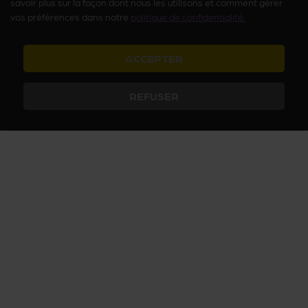
savoir plus sur la façon dont nous les utilisons et comment gérer
vos préférences dans notre
politique de confidentialité.
ACCEPTER
REFUSER
Arcanum vous fait découvrir le Paris insolite et secret avec des
activités culturelles et ludiques, des histoires passionnantes et des
visites inédites. Plongez dans le Paris secret, jouez à nos quiz sur
Paris et devenez incollables sur les mystères du Paris insolite !
Nous vous faisons déambuler sur les sentiers du Paris secret pour