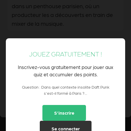
dans un penthouse parisien, où un
producteur les a découverts en train de
mixer de la musique.
Lors d'une fête clandestine organisée
JOUEZ GRATUITEMENT !
dans les catacombes de Paris, où ils ont
découvert la musique électronique.
Inscrivez-vous gratuitement pour jouer aux
quiz et accumuler des points.
Question : Dans quel contexte insolite Daft Punk
s'est-il formé à Paris ?...
0 Pts
POINTS CUMULÉS :
S'inscrire
Se connecter