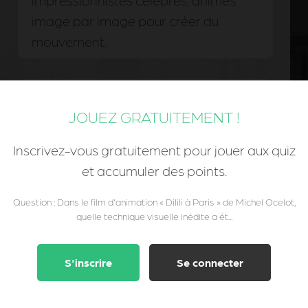
impressionnistes célèbres, animés
image par image pour créer du
mouvement.
Les décors ont été entièrement
JOUEZ GRATUITEMENT !
peints à la main sur soie par des
artisans japonais spécialisés dans
Inscrivez-vous gratuitement pour jouer aux quiz
l'art traditionnel.
et accumuler des points.
Question : Dans le film d'animation « Dilili à Paris » de Michel Ocelot,
quelle technique visuelle inédite a ét...
S'inscrire
Se connecter