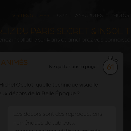
VISITES GUIDÉES
QUIZ
ANECDOTES
PHOTOS
UIZ DU PARIS SECRET & INSOLI
nez incollable sur Paris et améliorez vos connaiss
 ANIMÉS
61
Ne quittez pas la page !
 Michel Ocelot, quelle technique visuelle
ueux décors de la Belle Époque ?
Les décors sont des reproductions
numériques de tableaux