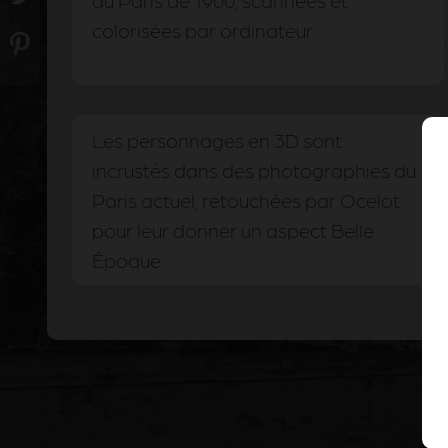
du Paris de 1900, scannées et
colorisées par ordinateur.
Les personnages en 3D sont
incrustés dans des photographies du
Paris actuel, retouchées par Ocelot
pour leur donner un aspect Belle
Époque.