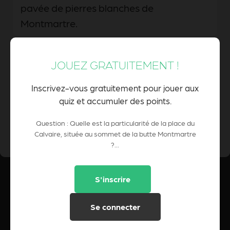
pavée de pierres blanches de
Montmartre.
JOUEZ GRATUITEMENT !
C'est la plus petite place de Paris.
Inscrivez-vous gratuitement pour jouer aux
quiz et accumuler des points.
0 Pts
Question : Quelle est la particularité de la place du
POINTS CUMULÉS :
Calvaire, située au sommet de la butte Montmartre
?...
S'inscrire
Se connecter