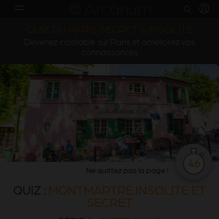
QUIZ DU PARIS SECRET & INSOLITE
Devenez incollable sur Paris et améliorez vos
connaissances
46
Ne quittez pas la page !
QUIZ :
MONTMARTRE INSOLITE ET
SECRET