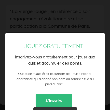
"La Vierge rouge", en référence à son
engagement révolutionnaire et sa
participation à la Commune de Paris.
JOUEZ GRATUITEMENT !
"La Dame de fer", en raison de sa
détermination inébranlable face à la
Inscrivez-vous gratuitement pour jouer aux
répression gouvernementale.
quiz et accumuler des points.
Question : Quel était le surnom de Louise Michel,
anarchiste qui a donné son nom au square situé au
pied du Sac...
0 Pts
POINTS CUMULÉS :
S'inscrire