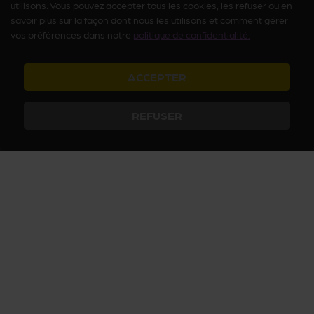
utilisons. Vous pouvez accepter tous les cookies, les refuser ou en
savoir plus sur la façon dont nous les utilisons et comment gérer
vos préférences dans notre
politique de confidentialité.
ACCEPTER
REFUSER
Arcanum vous fait découvrir le Paris insolite et secret avec des
activités culturelles et ludiques, des histoires passionnantes et des
visites inédites. Plongez dans le Paris secret, jouez à nos quiz sur
Paris et devenez incollables sur les mystères du Paris insolite !