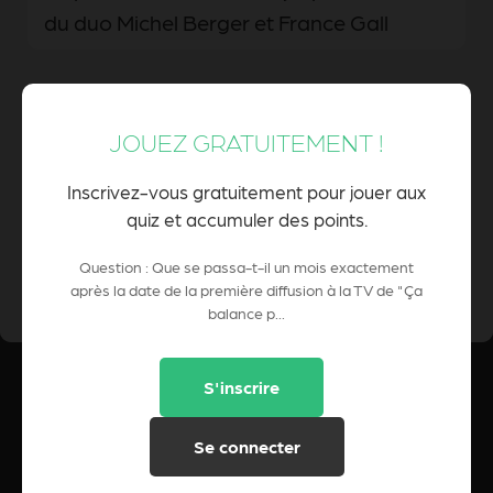
du duo Michel Berger et France Gall
Le mariage de Michel Berger et France
JOUEZ GRATUITEMENT !
Gall, célébré le 22 juin 1976 à Paris
Inscrivez-vous gratuitement pour jouer aux
quiz et accumuler des points.
0 Pts
Question : Que se passa-t-il un mois exactement
POINTS CUMULÉS :
après la date de la première diffusion à la TV de "Ça
balance p...
S'inscrire
Se connecter