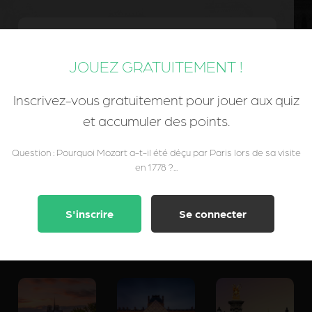
Il trouvait que les salons parisiens
manquaient de prestige comparé à
JOUEZ GRATUITEMENT !
ceux de Vienne et de Prague.
Inscrivez-vous gratuitement pour jouer aux quiz
et accumuler des points.
Question : Pourquoi Mozart a-t-il été déçu par Paris lors de sa visite
en 1778 ?...
S'inscrire
Se connecter
LES PLUS BELLES PHOTOS DU PARIS SECRET