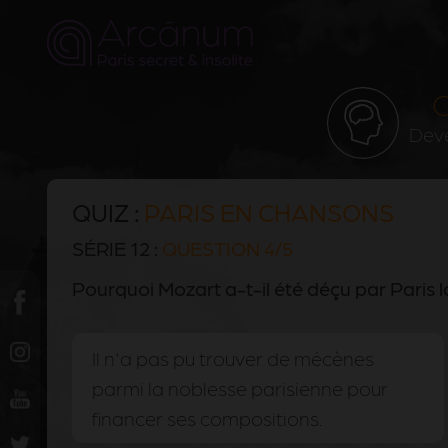
Q
Deve
QUIZ :
PARIS EN CHANSONS
SÉRIE 12 :
QUESTION 4/5
Pourquoi Mozart a-t-il été déçu par Paris lo
Il n'a pas pu trouver de mécènes
parmi la noblesse parisienne pour
financer ses compositions.