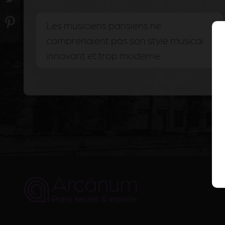
Les musiciens parisiens ne
comprenaient pas son style musical
innovant et trop moderne.