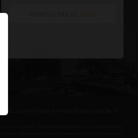
0 Pts
POINTS CUMULÉS :
PLUS D’HISTOIRES SUR NOS RÉSEAUX SOCIAUX
Suivez Arcanum : Paris insolite et secret sur tous les réseaux
sociaux. Nous publions des contenus exclusifs sur Facebook,