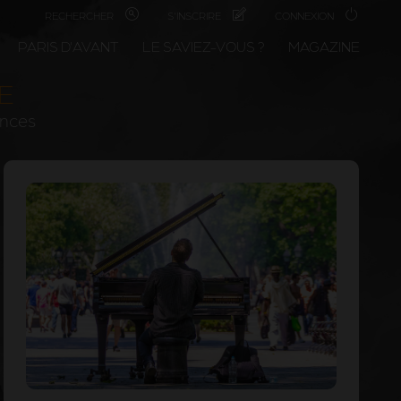
RECHERCHER
S'INSCRIRE
CONNEXION
PARIS D'AVANT
LE SAVIEZ-VOUS ?
MAGAZINE
TE
ances