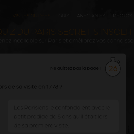
VISITES GUIDÉES
QUIZ
ANECDOTES
PHOTOS
UIZ DU PARIS SECRET & INSOLI
nez incollable sur Paris et améliorez vos connaiss
26
Ne quittez pas la page !
rs de sa visite en 1778 ?
Les Parisiens le confondaient avec le
petit prodige de 8 ans qu'il était lors
de sa première visite.