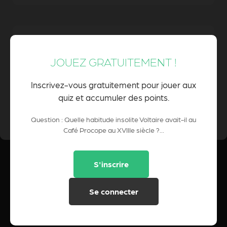
Il refusait de payer et laissait ses
manuscrits en garantie
JOUEZ GRATUITEMENT !
Inscrivez-vous gratuitement pour jouer aux
quiz et accumuler des points.
0 Pts
POINTS CUMULÉS :
Question : Quelle habitude insolite Voltaire avait-il au
Café Procope au XVIIIe siècle ?...
S'inscrire
Se connecter