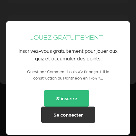
En empruntant de l'argent aux banquiers
suisses et hollandais
JOUEZ GRATUITEMENT !
Inscrivez-vous gratuitement pour jouer aux
quiz et accumuler des points.
0 Pts
POINTS CUMULÉS :
Question : Comment Louis XV finança-t-il la
construction du Panthéon en 1764 ?...
S'inscrire
Se connecter