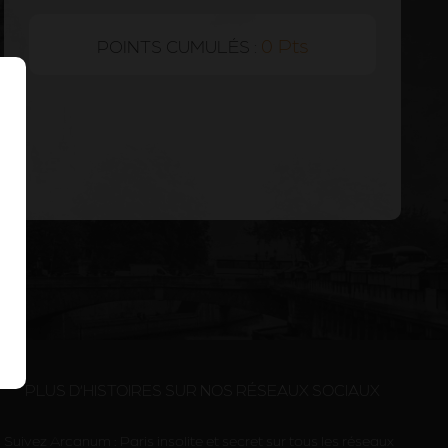
0 Pts
POINTS CUMULÉS :
PLUS D’HISTOIRES SUR NOS RÉSEAUX SOCIAUX
Suivez Arcanum : Paris insolite et secret sur tous les réseaux