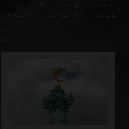
RECHERCHER
S'INSCRIRE
CONNEXION
PARIS D'AVANT
LE SAVIEZ-VOUS ?
MAGAZINE
TE
ances