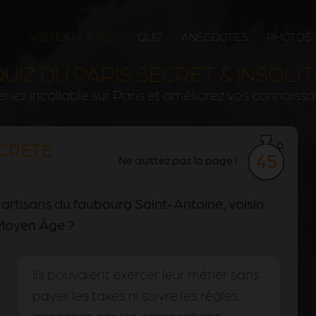
VISITES GUIDÉES
QUIZ
ANECDOTES
PHOTOS
UIZ DU PARIS SECRET & INSOLI
nez incollable sur Paris et améliorez vos connaiss
ECRÈTE
45
Ne quittez pas la page !
'artisans du faubourg Saint-Antoine, voisin
e Moyen Âge ?
Ils pouvaient exercer leur métier sans
payer les taxes ni suivre les règles