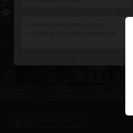
pour leur production.
Ils étaient exemptés du service
militaire et de la milice bourgeoise.