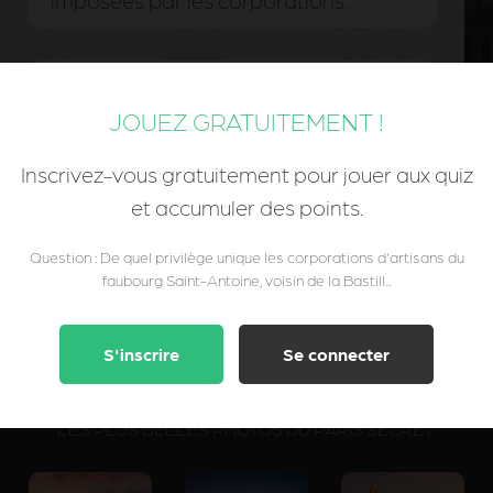
imposées par les corporations.
Ils pouvaient employer autant
JOUEZ GRATUITEMENT !
d'apprentis non rémunérés qu'ils le
souhaitaient.
Inscrivez-vous gratuitement pour jouer aux quiz
et accumuler des points.
Question : De quel privilège unique les corporations d'artisans du
faubourg Saint-Antoine, voisin de la Bastill...
S'inscrire
Se connecter
LES PLUS BELLES PHOTOS DU PARIS SECRET