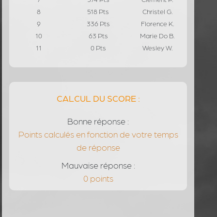
8
518 Pts
Christel G.
9
336 Pts
Florence K.
10
63 Pts
Marie Do B.
11
0 Pts
Wesley W.
CALCUL DU SCORE :
Bonne réponse :
Points calculés en fonction de votre temps
de réponse
Mauvaise réponse :
0 points