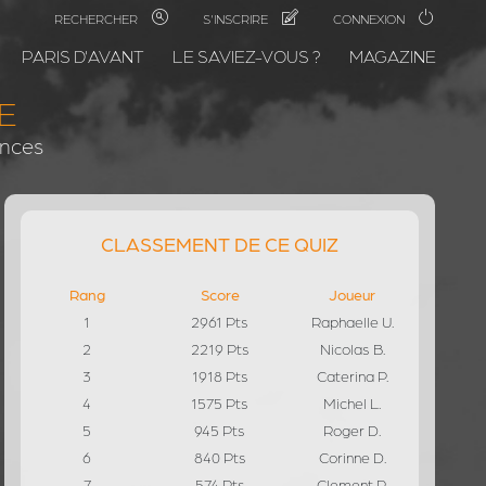
RECHERCHER
S'INSCRIRE
CONNEXION
PARIS D'AVANT
LE SAVIEZ-VOUS ?
MAGAZINE
TE
ances
CLASSEMENT DE CE QUIZ
Rang
Score
Joueur
1
2961 Pts
Raphaelle U.
2
2219 Pts
Nicolas B.
3
1918 Pts
Caterina P.
4
1575 Pts
Michel L.
5
945 Pts
Roger D.
6
840 Pts
Corinne D.
7
574 Pts
Clement P.