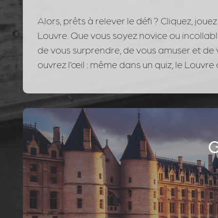
Alors, prêts à relever le défi ? Cliquez, jou
Louvre. Que vous soyez novice ou incollabl
de vous surprendre, de vous amuser et de vo
ouvrez l’œil : même dans un quiz, le Louvre 