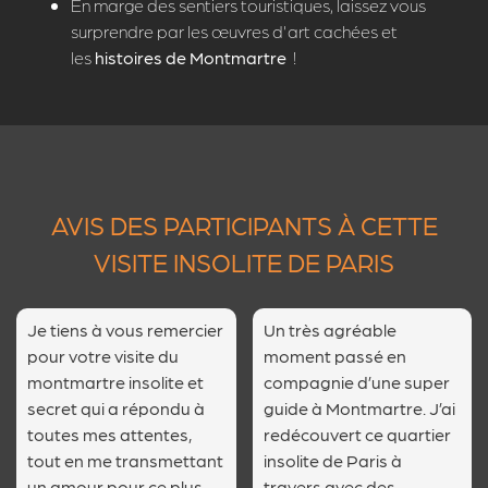
En marge des sentiers touristiques, laissez vous
surprendre par les œuvres d'art cachées et
les
histoires de Montmartre
!
AVIS DES PARTICIPANTS À CETTE
VISITE INSOLITE DE PARIS
Je tiens à vous remercier
Un très agréable
pour votre visite du
moment passé en
montmartre insolite et
compagnie d’une super
secret qui a répondu à
guide à Montmartre. J’ai
toutes mes attentes,
redécouvert ce quartier
tout en me transmettant
insolite de Paris à
un amour pour ce plus
travers avec des