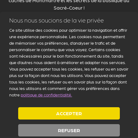
cachés de Montmartre
et les
secrets de la basilique du
Sacré-Coeur
!
Nous nous soucions de la vie privée
Ce site utilise des cookies pour optimiser la navigation et offrir
une expérience personnalisée. Les cookies nous permettent
de mémoriser vos préférences, d’analyser le trafic et de
personnaliser le contenu que vous voyez. Certains cookies
sont nécessaires pour le bon fonctionnement du site, tandis
que d’autres nous aident à améliorer et adapter nos services.
Vous pouvez accepter tous les cookies, les refuser ou en savoir
plus sur la façon dont nous les utilisons. Vous pouvez accepter
tous les cookies, les refuser ou en savoir plus sur la façon dont
nous les utilisons et comment gérer vos préférences dans
notre
politique de confidentialité.
ACCEPTER
L'IMMEUBLE PENCHÉ DE
MONTMARTRE
REFUSER
RÉSERVER
CHOEUR D'OR