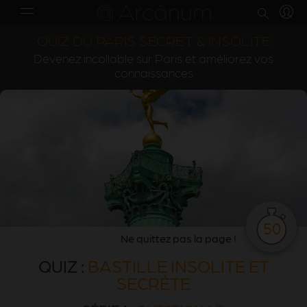
QUIZ DU PARIS SECRET & INSOLITE
Devenez incollable sur Paris et améliorez vos
connaissances
50
Ne quittez pas la page !
QUIZ :
BASTILLE INSOLITE ET
SECRÈTE