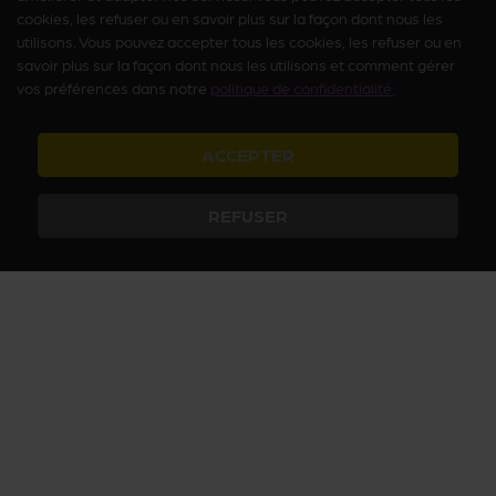
cookies, les refuser ou en savoir plus sur la façon dont nous les
utilisons. Vous pouvez accepter tous les cookies, les refuser ou en
savoir plus sur la façon dont nous les utilisons et comment gérer
vos préférences dans notre
politique de confidentialité.
ACCEPTER
REFUSER
Arcanum vous fait découvrir le Paris insolite et secret avec des
activités culturelles et ludiques, des histoires passionnantes et des
visites inédites. Plongez dans le Paris secret, jouez à nos quiz sur