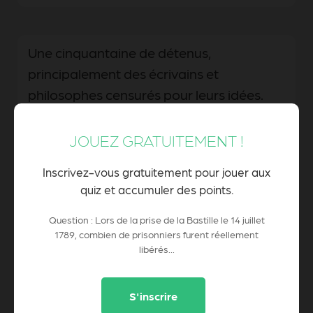
Une cinquantaine de détenus,
principalement des écrivains et
philosophes censurés pour leurs idées.
JOUEZ GRATUITEMENT !
Aucun prisonnier : la Bastille avait été
Inscrivez-vous gratuitement pour jouer aux
vidée quelques jours avant par ordre du
quiz et accumuler des points.
roi Louis XVI.
Question : Lors de la prise de la Bastille le 14 juillet
1789, combien de prisonniers furent réellement
libérés...
0 Pts
POINTS CUMULÉS :
S'inscrire