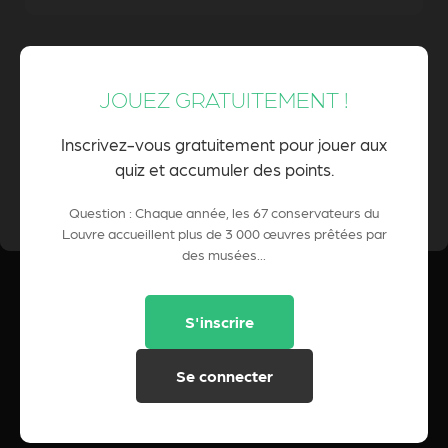
800 000
JOUEZ GRATUITEMENT !
Inscrivez-vous gratuitement pour jouer aux
quiz et accumuler des points.
0 Pts
POINTS CUMULÉS :
Question : Chaque année, les 67 conservateurs du
Louvre accueillent plus de 3 000 œuvres prêtées par
des musées...
S'inscrire
Se connecter