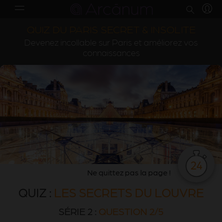
QUIZ DU PARIS SECRET & INSOLITE
Devenez incollable sur Paris et améliorez vos
connaissances
24
Ne quittez pas la page !
QUIZ :
LES SECRETS DU LOUVRE
SÉRIE 2 :
QUESTION 2/5