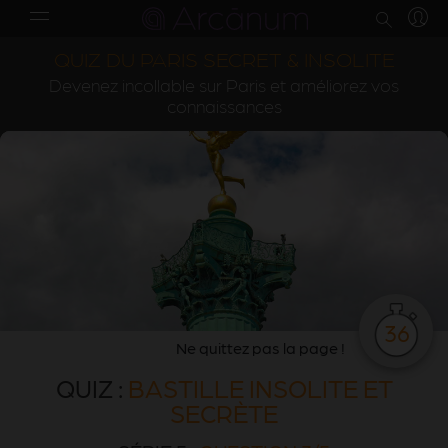
QUIZ DU PARIS SECRET & INSOLITE
Devenez incollable sur Paris et améliorez vos
connaissances
36
Ne quittez pas la page !
QUIZ :
BASTILLE INSOLITE ET
SECRÈTE