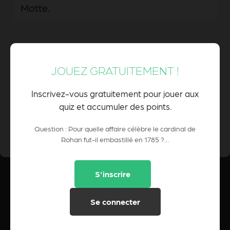
Motte.
L'affaire des poisons, soupçonné d'avoir
fourni des substances toxiques à la cour.
JOUEZ GRATUITEMENT !
Inscrivez-vous gratuitement pour jouer aux
quiz et accumuler des points.
0 Pts
POINTS CUMULÉS :
Question : Pour quelle affaire célèbre le cardinal de
Rohan fut-il embastillé en 1785 ?...
S'inscrire
Se connecter