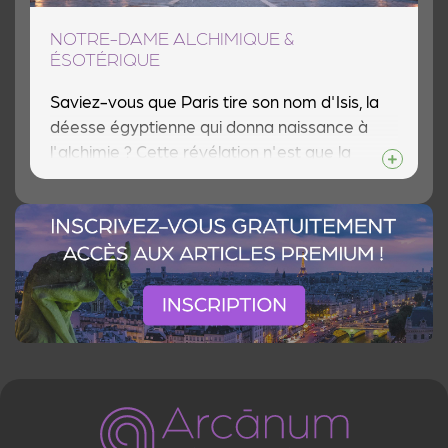
NOTRE-DAME ALCHIMIQUE &
ÉSOTÉRIQUE
Saviez-vous que Paris tire son nom d'Isis, la
déesse égyptienne qui donna naissance à
l'alchimie ? Cette révélation n'est que la
première d'une longue série de secrets que
recèle Notre-Dame de Paris. Loin d'être
seulement un chef-d'œuvre gothique, la
cathédrale dissimule dans sa pierre un
véritable traité d'alchimie à ciel ouvert. Des
symboles hermétiques ornent ses portails,
des légendes mystérieuses entourent sa
construction, et des maîtres alchimistes
comme Guillaume de Paris ou Nicolas Flamel
y ont laissé leur empreinte ésotérique.
Préparez-vous à découvrir Notre-Dame sous