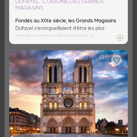
DUFAYEL : L'ORIGINE DES GRANDS
MAGASINS
Fondés au XIXe siècle, les Grands Magasins
Dufayel s’enorgueillaient d’être les plus
grands magasins d’équipement et
d’ameublement du monde. Fondés en 1856
boulevard Barbès par Jacques Crespin les
Grands Magasins portaient alors le nom de «
Palais de la Nouveauté »